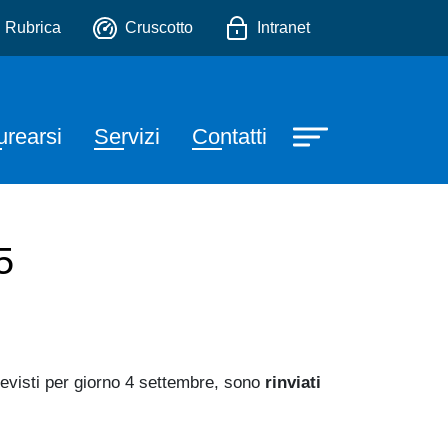
 Turismo
io
Rubrica
Cruscotto
Intranet
urearsi
Servizi
Contatti
5
evisti per giorno 4 settembre, sono
rinviati