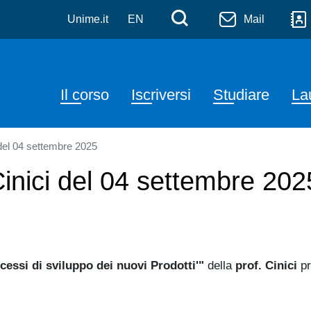
zione, Imprenditorialità e
Salta al contenuto principale
Menù di serviz
Cerca
Unime.it
EN
Mail
Navigazione principale
Il corso
Iscriversi
Studiare
La
 del 04 settembre 2025
Cinici del 04 settembre 202
cessi di sviluppo dei nuovi Prodotti'"
della
prof. Cinici
pr