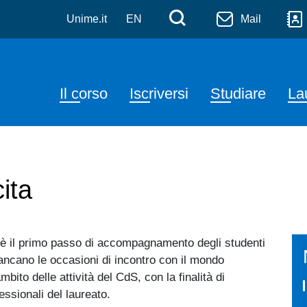
zione, Imprenditorialità e
Salta al contenuto principale
Menù di serviz
Cerca
Unime.it
EN
Mail
Navigazione principale
Il corso
Iscriversi
Studiare
La
ita
cini è il primo passo di accompagnamento degli studenti
fiancano le occasioni di incontro con il mondo
ito delle attività del CdS, con la finalità di
essionali del laureato.