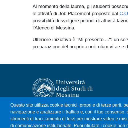
Al momento della laurea, gli studenti posso
le attività di Job Placement proposte dal
C.O
possibilità di svolgere periodi di attività l
l'Ateneo di Messina.
Ulteriore iniziativa è "Mi presento....": un se
preparazione del proprio curriculum vitae e de
Questo sito utilizza cookie tecnici, propri e di terze parti, pe
Università degli Studi di Messina
navigazione e analizzare il traffico e, con il tuo consenso, c
Piazza Pugliatti, 1 - 98122 Messina
strumenti di tracciamento di terzi per mostrare video e misura
Cod. Fiscale 80004070837
di comunicazione istituzionale. Puoi rifiutare i cookie non 