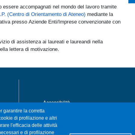
no essere accompagnati nel mondo del lavoro tramite
.P. (Centro di Orientamento di Ateneo)
mediante la
avorativa presso Aziende Enti/Imprese convenzionate con
rvizio di assistenza ai laureati e laureandi nella
lla lettera di motivazione.
MENÙ FOOTER 1
Accessibilità
Privacy e cookie policy
r garantire la corretta
Mappa del sito
ookie di profilazione e altri
re l'efficacia delle attività
necessari e di profilazione