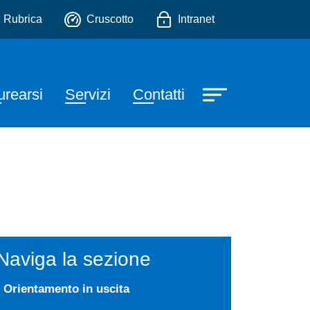
 Turismo
io
Rubrica
Cruscotto
Intranet
urearsi
Servizi
Contatti
Naviga la sezione
Orientamento in uscita